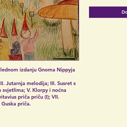
Do
eglednom izdanju Gnoma Nippyja
I. Jutarnja melodija; III. Susret s
 svjetlima; V. Klorpy i noćna
avius priča priču (I); VII.
a Guska priča.