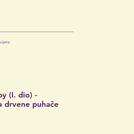
vijete
 (I. dio) -
za drvene puhače