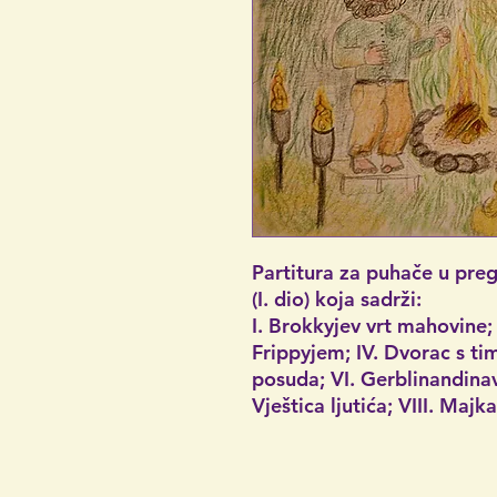
Partitura za puhače u pr
(I. dio) koja sadrži:
I. Brokkyjev vrt mahovine; I
Frippyjem; IV. Dvorac s tim
posuda; VI. Gerblinandinavit
Vještica ljutića; VIII. Majk