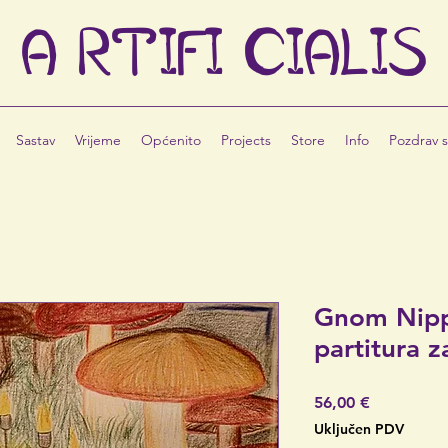
A
RTIFI
CIALIS
Sastav
Vrijeme
Općenito
Projects
Store
Info
Pozdrav s
Gnom Nippy
partitura 
Cijena
56,00 €
Uključen PDV