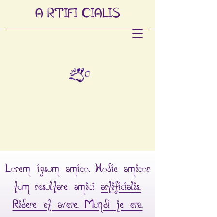
A
RTIFI
CIALIS
Lorem ipsum amico. Hodie amicor
tum resultare amici
artificialis.
Ridere et avere. Mundi je era.