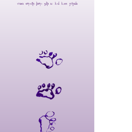
vraća emocije tamo gdje su kod kuće
pripada