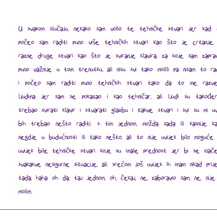
U svakom slučaju, nekako sam volio te tehničke stvari jer kad sa
počeo sam raditi puno više tehničkih stvari kao što je crtanje.
razne druge stvari kao što je sviranje klavira, za koje sam zapra
puno važnije u tom trenutku, ali nisu svi tako mislili pa nisam to r
i počeo sam raditi puno tehničkih stvari tako da to me razvese
ljudima jer sam se pokazao i kao tehničar, ali ljudi su također 
trebao svirati klavir i stvarati glazbu i takve stvari i svi su mi uv
bih trebao nešto raditi. s tim jednom, možda sada ili kasnije ka
negdje u budućnosti ili tako nešto, ali to nije uvijek bilo moguće
uvijek bile tehničke stvari koje su imale prednost jer bi se inače
svakakve nesigurne situacije, ali. srećom još uvijek ih imam nikad pri
tada, haha oh da, taj jednom, oh, čekaj, ne, zaboravio sam, ne, nije
mislim.