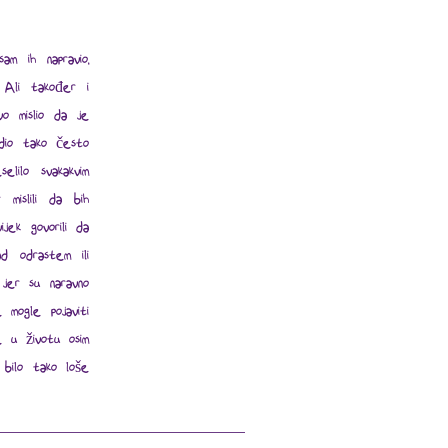
m ih napravio,
 Ali također i
vo mislio da je
adio tako često
lilo svakakvim
mislili da bih
ijek govorili da
d odrastem ili
 jer su naravno
 mogle pojaviti
je u životu osim
 bilo tako loše