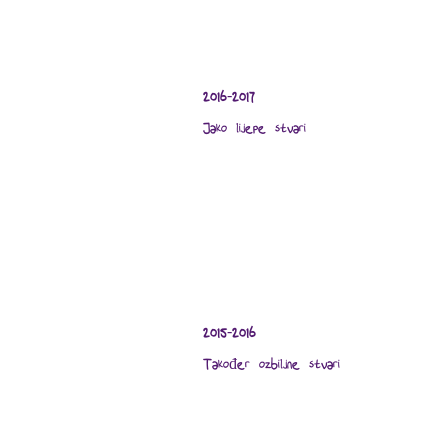
2016-2017
Jako lijepe stvari
2015-2016
Također ozbiljne stvari