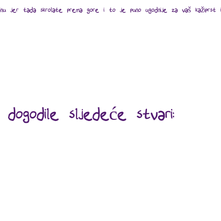
dnu jer tada skrolate prema gore i to je puno ugodnije za vaš kažiprst ili
 dogodile sljedeće stvari: