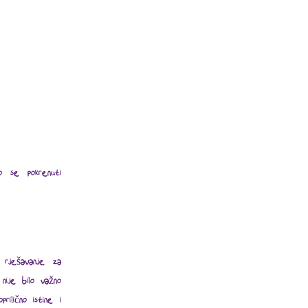
lo se pokrenuti
o rješavanje za
 nije bilo važno
ilično istine i