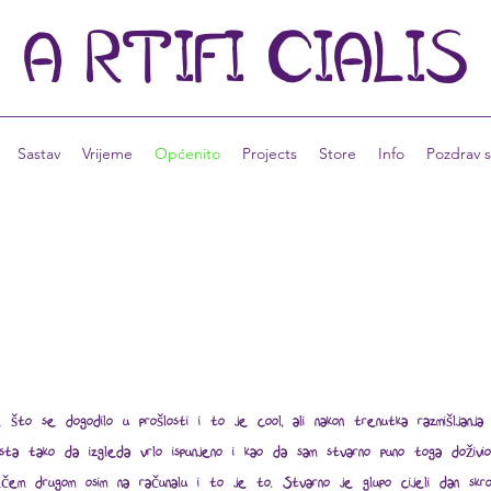
A
RTIFI
CIALIS
Sastav
Vrijeme
Općenito
Projects
Store
Info
Pozdrav s
e što se dogodilo u prošlosti i to je cool, ali nakon trenutka razmišlja
ksta tako da izgleda vrlo ispunjeno i kao da sam stvarno puno toga doživio
nečem drugom osim na računalu i to je to. Stvarno je glupo cijeli dan skrol