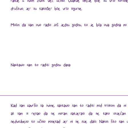
ranije u svom život već učinio. Ovakve opcije bile su vrlo koris
društvo, jer su također bile vrlo sigurne.
Mislim da sam ovo radio još jednu godinu, to je bila ova godina po 
Nastavio sam to raditi godinu dana
Kad sam završio sa svime, nastavio sam to raditi pod krinkom da m
ali sam si rekao da se moram natjerati da se tako osjećam
nedvojbeno to učinio ponekad jer mi se nije dalo. Nakon što sam u