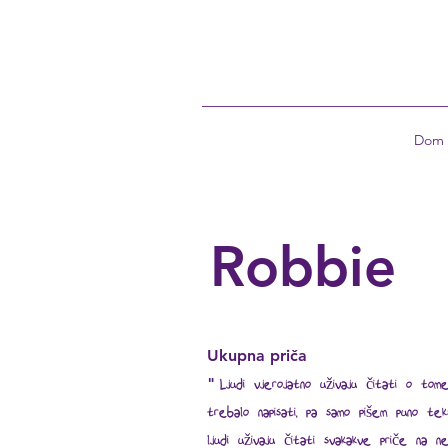
Dom
Robbie
Ukupna priča
"
Ljudi vjerojatno uživaju čitati o tom
trebalo napisati, pa samo pišem puno te
ljudi uživaju čitati svakakve priče na 