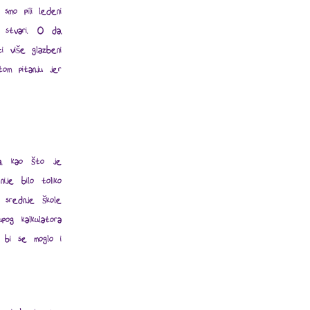
smo pili ledeni
 stvari. O da,
i više glazbeni
tom pitanju jer
a, kao što je
ije bilo toliko
t srednje škole
pog kalkulatora
j bi se moglo i