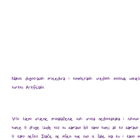
Nakon dugotrajnih procedura i kompliciranih uredskih poslova, uspje
tvrtku Artificialis.
Vrlo lijepo vrijeme, pronalaženje svih vrsta nedostataka i njihov
kupce ili druge ljude koji su zapravo bili samo kupci, ali to zapravo
ili tako nešto. Inače, ne pišem sve ovo iz šale, ima tu i tamo popr