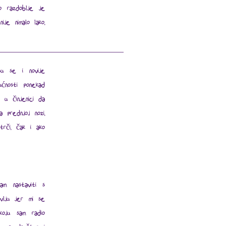
o razdoblje je
je nimalo lako,
su se i novije
ćnosti ponekad
 u činjenici da
 prednjoj nozi,
rči, čak i ako
am nastaviti s
avlju jer mi se
koju sam radio