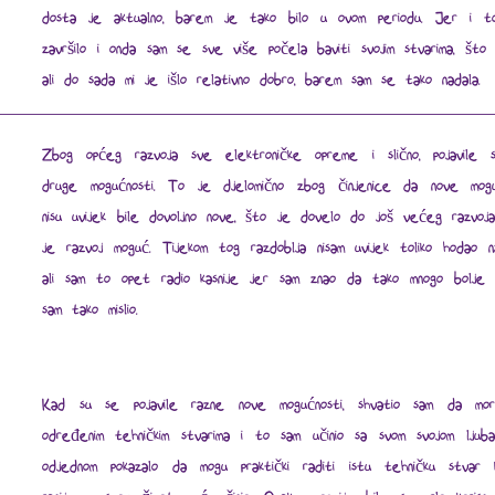
dosta je aktualno, barem je tako bilo u ovom periodu. Jer i t
završilo i onda sam se sve više počela baviti svojim stvarima, što ni
ali do sada mi je išlo relativno dobro, barem sam se tako nadala.
Zbog općeg razvoja sve elektroničke opreme i slično, pojavile 
druge mogućnosti. To je djelomično zbog činjenice da nove mogu
nisu uvijek bile dovoljno nove, što je dovelo do još većeg razvoja
je razvoj moguć. Tijekom tog razdoblja nisam uvijek toliko hodao na
ali sam to opet radio kasnije jer sam znao da tako mnogo bolje t
sam tako mislio.
Kad su se pojavile razne nove mogućnosti, shvatio sam da mor
određenim tehničkim stvarima i to sam učinio sa svom svojom ljub
odjednom pokazalo da mogu praktički raditi istu tehničku stvar 