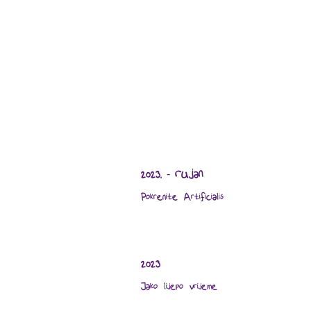
2023. - rujan
Pokrenite Artificialis
2023
Jako lijepo vrijeme