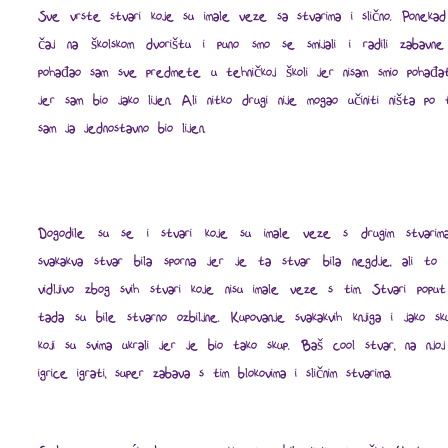
Sve vrste stvari koje su imale veze sa stvarima i slično. Ponekad 
čaj na školskom dvorištu i puno smo se smijali i radili zabavne
pohađao sam sve predmete u tehničkoj školi jer nisam smio pohađat
jer sam bio jako lijen. Ali nitko drugi nije mogao učiniti ništa po 
sam ja jednostavno bio lijen.
Dogodile su se i stvari koje su imale veze s drugim stvarim
svakakva stvar bila sporna jer je ta stvar bila negdje, ali to n
vidljivo zbog svih stvari koje nisu imale veze s tim. Stvari popu
tada su bile stvarno ozbiljne. Kupovanje svakakvih knjiga i jako sku
koji su svima ukrali jer je bio tako skup. Baš cool stvar, na njo
igrice igrati, super zabava s tim blokovima i sličnim stvarima.