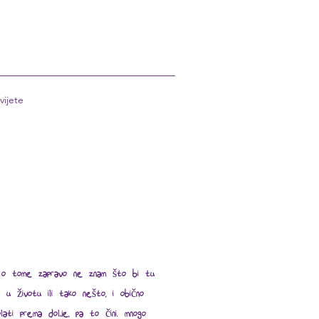
vijete
nja o tome zapravo ne znam što bi tu
 u životu ili tako nešto, i obično
ati prema dolje, pa to čini. mnogo