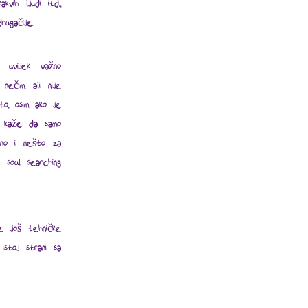
kvih ljudi itd.,
rugačije.
 uvijek važno
nečim, ali nije
o, osim ako je
mo kaže da samo
čno i nešto za
 soul searching
e još tehničke
istoj strani sa