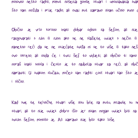
ponovno nešto raditi, poput nošenja gomile stvari i upoznavanja svaka
što sam možda i prije radio, ali ovaj put zapravo nisam učinio puno d
Obično je vrlo korisno imati dobar odnos sa šefom, ali nije
razgovarati s njim ili njom ako se ne slažete uvijek s nečim ili 
pametno reći da se ne osjećate sviđa mi se to više ili tako nešt
ovo iskreno, ali onda će i tvoj šef to vidjeti, ali obično ti sa
moraš imati smisla i često je to najbolja stvar za reći, ali obi
napraviti. U svakom slučaju, počeo sam raditi cool stvari kao što je
i slično.
Kad sve te tehničke stvari više nisu bile na putu, pojavile su s
stvari, ali to nije uvijek dobro išlo jer nisam mogao uvijek biti na 
svojim šefom, pomislio je. Ali zapravo nije bilo tako loše