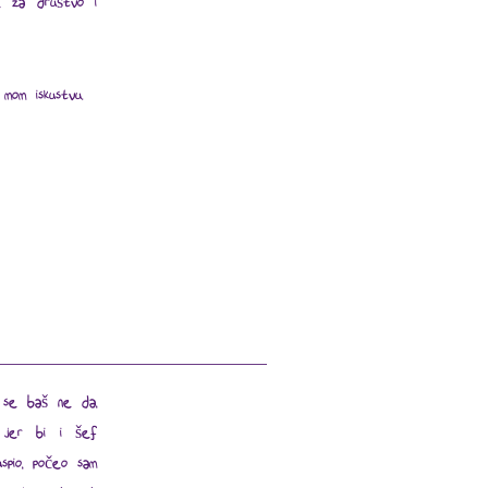
ne za društvo i
mom iskustvu.
i se baš ne da,
 jer bi i šef
spio, počeo sam