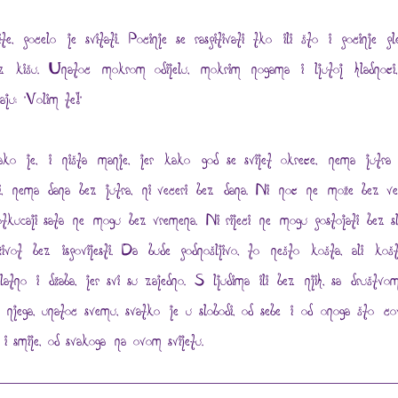
ite, počelo je svitati. Počinje se raspitivati tko ili što i počinje ple
z kišu. Unatoč mokrom odijelu, mokrim nogama i ljutoj hladnoći,
aju: "Volim te!"
ako je, i ništa manje, jer kako god se svijet okreće, nema jutra
i, nema dana bez jutra, ni večeri bez dana. Ni noć ne može bez več
otkucaji sata ne mogu bez vremena. Ni riječi ne mogu postojati bez sl
život bez ispovijesti. Da bude podnošljivo, to nešto košta, ali koš
platno i džaba, jer svi su zajedno. S ljudima ili bez njih, sa društvom
 njega, unatoč svemu, svatko je u slobodi, od sebe i od onoga što čo
i i smije, od svakoga na ovom svijetu.