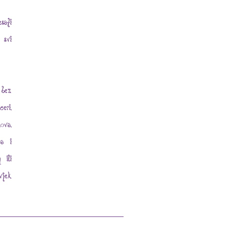
sati
 svi
 bez
eri,
ova,
ta i
 ili
vjek