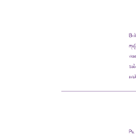
Bok
maj
ves
zab
sva
Pa,