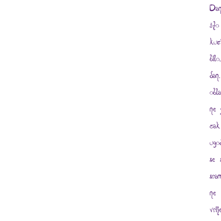
Dan
što
kuć
bil
dan
obl
ne 
čak
ugo
se 
sra
ne 
vri