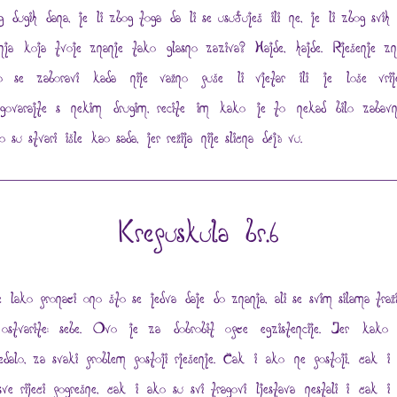
g dugih dana, je li zbog toga da li se usuđuješ ili ne, je li zbog svih 
anja koja tvoje znanje tako glasno zaziva? Hajde, hajde. Rješenje zn
o se zaboravi kada nije važno puše li vjetar ili je loše vrij
govarajte s nekim drugim, recite im kako je to nekad bilo zabav
o su stvari išle kao sada, jer režija nije slična déjà vu.
Krepuskula br.6
e lako pronaći ono što se jedva daje do znanja, ali se svim silama traž
ostvarite: sebe. Ovo je za dobrobit opće egzistencije. Jer kako
ledalo, za svaki problem postoji rješenje. Čak i ako ne postoji, čak i
sve riječi pogrešne, čak i ako su svi tragovi ljestava nestali i čak i