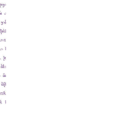
nego
de u
 god
jski
kroz
ko i
k je
bilo
o da
biti
ezik
ak i