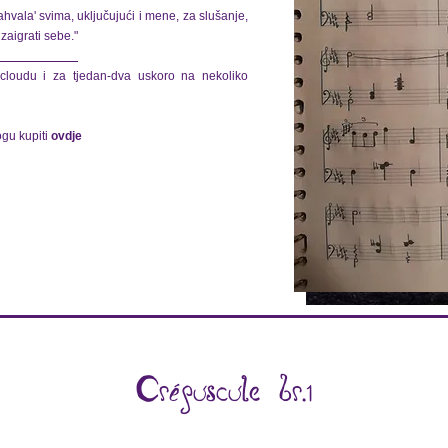
vala' svima, uključujući i mene, za slušanje,
 zaigrati sebe."
loudu i za tjedan-dva uskoro na nekoliko
ogu kupiti
ovdje
Crépuscule br.1