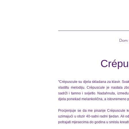
Dom
Crépu
"Crépuscule su djela skladana za klavir. Svak
vlastitu melodiju. Crépuscule je nastala z
sadrži i tamno i svijetlo. Nadahnuta, izmeđ
djela ponekad melankolična, a istovremeno po
Procjenjuje se da me pisanje Crépuscule k
uzimajući u obzir 40-satni radni tjedan. Al
potrajati mjesecima do godina u smislu kreat