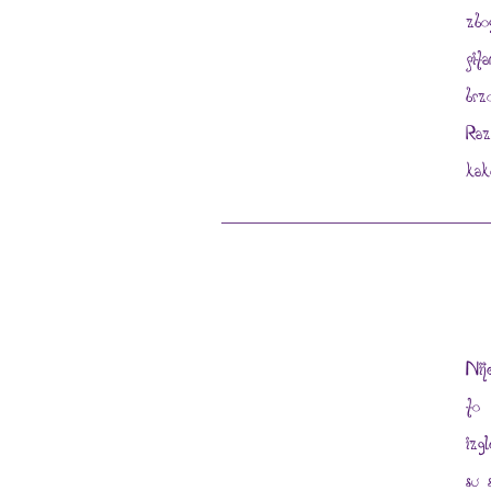
zbo
pit
brz
Raz
kak
Nij
to 
izg
su 