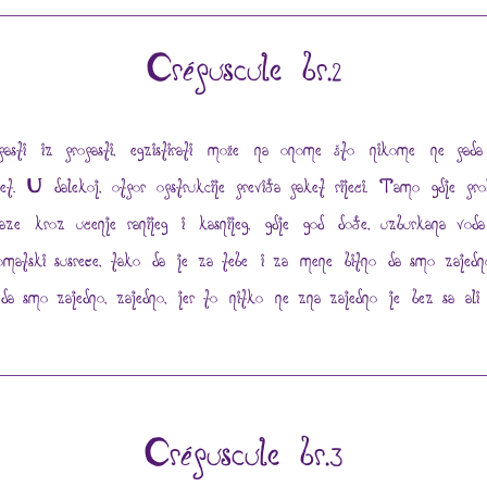
Crépuscule br.2
pasti iz propasti, egzistirati može na onome što nikome ne pad
et. U dalekoj, otpor opstrukcije previđa paket riječi. Tamo gdje pro
laze kroz učenje ranijeg i kasnijeg, gdje god dođe, uzburkana vod
omatski susreće, tako da je za tebe i za mene bitno da smo zajedn
da smo zajedno, zajedno, jer to nitko ne zna zajedno je bez sa ali
Crépuscule br.3