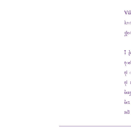
Vid
kro
pjev
I t
noć
ni 
ni 
bes
bez
žel