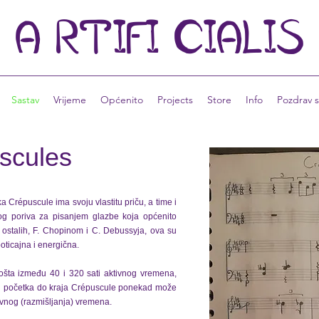
A
RTIFI
CIALIS
Sastav
Vrijeme
Općenito
Projects
Store
Info
Pozdrav s
scules
a Crépuscule ima svoju vlastitu priču, a time i
bog poriva za pisanjem glazbe koja općenito
u ostalih, F. Chopinom i C. Debussyja, ova su
ticajna i energična.
ošta između 40 i 320 sati aktivnog vremena,
i od početka do kraja Crépuscule ponekad može
ivnog (razmišljanja) vremena.