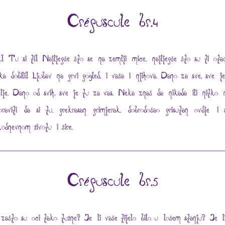
Crépuscule br.4
! Tu si ti! Najljepše što se na zemlji miče, najljepše što su ti otac
ka dobili! Ljubav na prvi pogled, i vaša i njihova. Dano za sve, sve j
elje. Dano od svih, sve je tu za vas. Neka znaš da nikada ili nitko 
oraviti da si tu, prekrasan primjerak, dobrodošao prisutan ovdje i s
kodnevnom životu i šire.
Crépuscule br.5
 zašto su oči tako tužne? Je li vaše tijelo bilo u lošem stanju? Je l