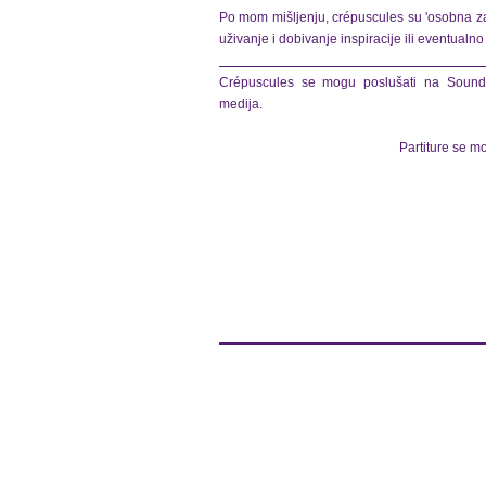
Po mom mišljenju, crépuscules su 'osobna zah
uživanje i dobivanje inspiracije ili eventualno
Crépuscules se mogu poslušati na Soundc
medija.
Partiture se m