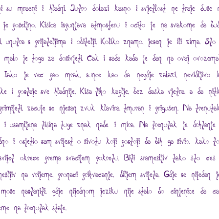
i su mračni i hladni. Jutro dolazi kasno i svjetlost ne traje duže 
 je poželjno. Kišica ispunjava atmosferu i očito je na svakome da bu
i, unutra s prijateljima i obitelji. Koliko znamo, jesen je ili zima. Što
o, malo je toga za doživjeti. Čak i sada kada je dan na ovaj ovozemal
. Iako je već pao mrak, sunce kao da negdje zalazi, nevidljivo 
ake i postaje sve hladnije. Kiša tiho kaplje, bez daška vjetra, a da nit
primijeti, začuje se nježan zvuk klavira, tmuran i prigušen. Na trenuta
 i usamljena tišina tuge znak nade i mira. Na trenutak je drhtanje 
dno i osjetio sam svijest o životu koji postoji da bih ga živio, kako t
svijet okreće prema svačijem pokretu. Biti sramežljiv tako što ćeš 
mežljiv na vrijeme, pronaći prihvaćanje, diljem svijeta. Gdje se nijedan j
može nastaniti, gdje nijednom jeziku nije stalo do činjenice da č
jeme na trenutak staje.