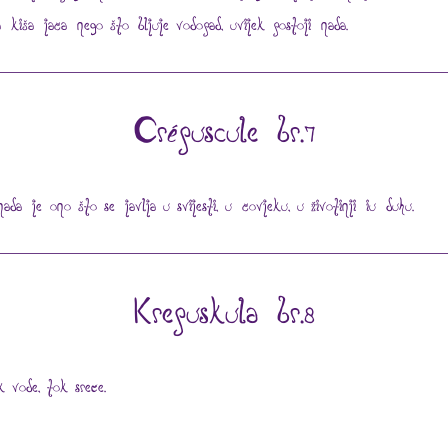
a kiša jača nego što bljuje vodopad, uvijek postoji nada.
Crépuscule br.7
ada je ono što se javlja u svijesti, u čovjeku, u životinji iu duhu.
Krepuskula br.8
 vode, tok sreće.