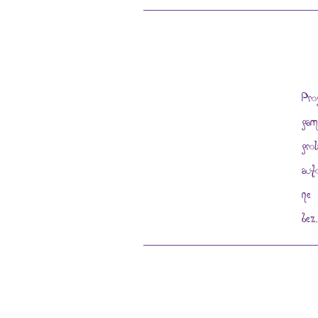
Pro
pam
pro
aut
ne 
bez.