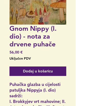
Gnom Nippy (I.
dio) - nota za
drvene puhače
Cijena
56,00 €
Uključen PDV
Dodaj u košaricu
Puhačka glazba u cijelosti
patuljka Nippyja (I. dio)
sadrži:
I. Brokkyjev vrt mahovine; II.