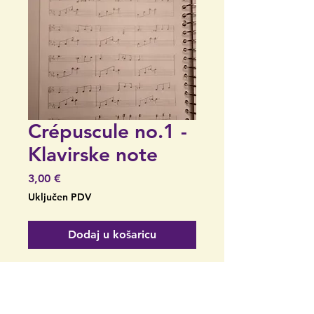
Crépuscule no.1 -
Klavirske note
Cijena
3,00 €
Uključen PDV
Dodaj u košaricu
Crépuscule br.1, skladao i
napisao Robbie de Groot.
'crepuscule no.1.pdf' sadrži