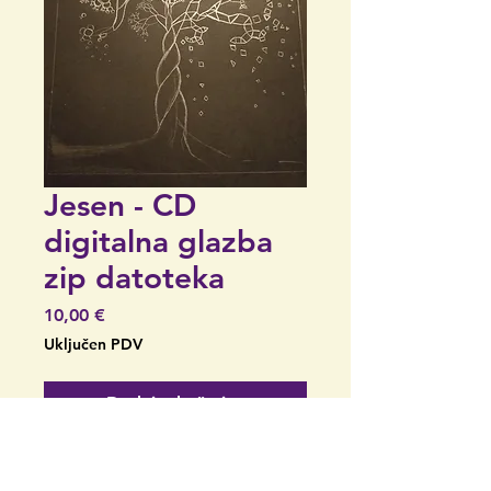
Jesen - CD
digitalna glazba
zip datoteka
Cijena
10,00 €
Uključen PDV
Dodaj u košaricu
CD digitalna glazba zip
datoteka - sadrži 6 pjesama