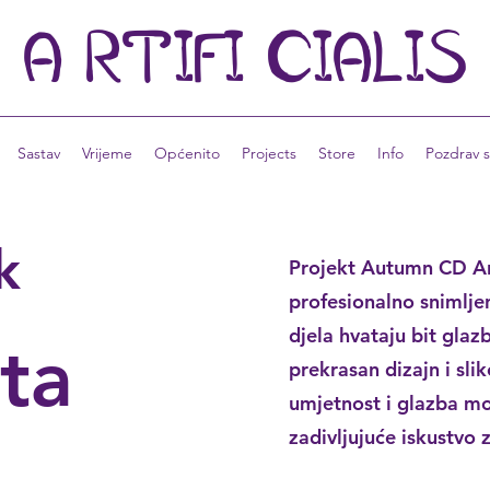
A
RTIFI
CIALIS
Sastav
Vrijeme
Općenito
Projects
Store
Info
Pozdrav s
k
Projekt Autumn CD Art
profesionalno snimlje
djela hvataju bit glaz
ta
prekrasan dizajn i sli
umjetnost i glazba mog
zadivljujuće iskustvo 