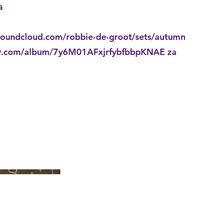
a
soundcloud.com/robbie-de-groot/sets/autumn
ify.com/album/7y6M01AFxjrfybfbbpKNAE
za