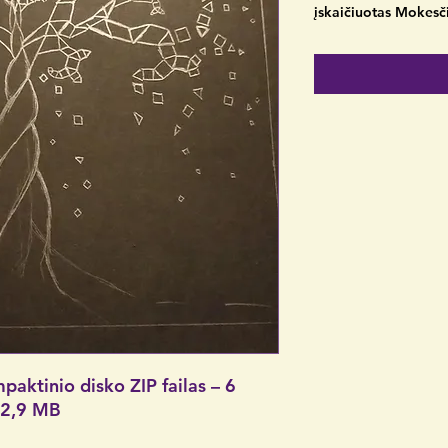
įskaičiuotas Mokesč
aktinio disko ZIP failas – 6
152,9 MB