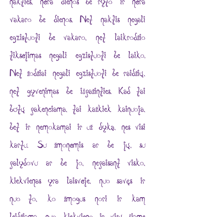
nakties, nėra dienos be ryto ir nėra
vakaro be dienos. Net naktis negali
egzistuoti be vakaro, net laikrodžio
tiksėjimas negali egzistuoti be laiko.
Net žodžiai negali egzistuoti be raidžių,
net gyvenimas be išpažinties. Kad tai
būtų pakenčiama, tai kažkiek kainuoja,
bet ir nemokamai ir už dyką, nes visi
kartu. Su žmonėmis ar be jų, su
palydovu ar be jo, nepaisant visko,
kiekvienas yra laisvėje, nuo savęs ir
nuo to, ko žmogus nori ir kam