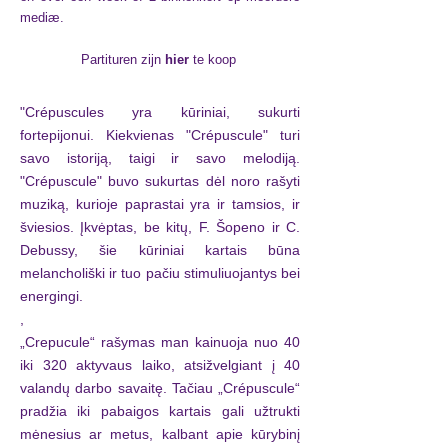
mediæ.
Partituren zijn
hier
te koop
"Crépuscules yra kūriniai, sukurti
fortepijonui. Kiekvienas "Crépuscule" turi
savo istoriją, taigi ir savo melodiją.
"Crépuscule" buvo sukurtas dėl noro rašyti
muziką, kurioje paprastai yra ir tamsios, ir
šviesios. Įkvėptas, be kitų, F. Šopeno ir C.
Debussy, šie kūriniai kartais būna
melancholiški ir tuo pačiu stimuliuojantys bei
energingi.
,
„Crepucule“ rašymas man kainuoja nuo 40
iki 320 aktyvaus laiko, atsižvelgiant į 40
valandų darbo savaitę. Tačiau „Crépuscule“
pradžia iki pabaigos kartais gali užtrukti
mėnesius ar metus, kalbant apie kūrybinį