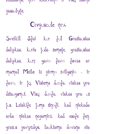
leidžiama, nuo kiekvieno ir visų šiame
pasaulyje.
Crépuscule nr.4
Sveiki! Štai kur tu! Gražiausias
dalykas, kuris juda žemėje, gražiausias
dalykas, kurį gavo tavo tėvas ar
mama! Meilė iš pirmo žvilgsnio – ir
tavo, ir jų. Visiems duota, viskas yra
džiaugsmui. Visų duota, viskas yra už
jus. Leiskite jums žinoti, kad niekada
arba niekas nepamirš, kad esate ten,
gražus pavyzdys, laukiama dovana čia