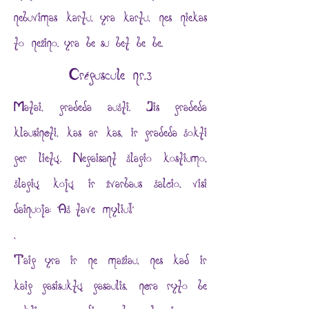
nebuvimas kartu, yra kartu, nes niekas
to nežino. yra be su bet be be.
Crépuscule nr.3
Matai, pradeda aušti. Jis pradeda
klausinėti, kas ar kas, ir pradeda šokti
per lietų. Nepaisant šlapio kostiumo,
šlapių kojų ir žvarbaus šalčio, visi
dainuoja: "Aš tave myliu!"
,
Taip yra ir ne mažiau, nes kad ir
kaip pasisuktų pasaulis, nėra ryto be