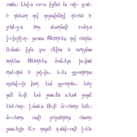
vėsiau. Lietus varva tyliai be vėjo gūsio
ir niekam net nepastebint, niūriai ir
prislopus ima skambėti švelnus
fortepijono garsas. Akimirką net vieniša
liūdesio tyla yra vilties ir ramybės
ženklas. Akimirką drebulys jautėsi
maloniai ir pajutau, koks gyvenimas
egzistuoja tam, kad gyvenčiau, kaip
gali būti, kad pasaulis sukasi pagal
kiekvieno judesius. Būti droviems laiku
droviems, rasti pripažinimą visame
pasaulyje. Kur negali nusistovėti jokia