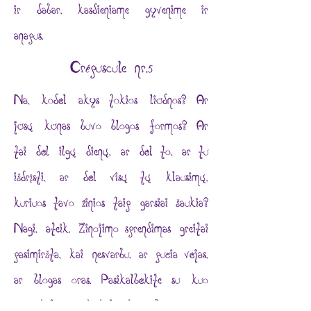
ir dabar, kasdieniame gyvenime ir
anapus.
Crépuscule nr.5
Na, kodėl akys tokios liūdnos? Ar
jūsų kūnas buvo blogos formos? Ar
tai dėl ilgų dienų, ar dėl to, ar tu
išdrįsti, ar dėl visų tų klausimų,
kuriuos tavo žinios taip garsiai šaukia?
Nagi, ateik. Žinojimo sprendimas greitai
pasimiršta, kai nesvarbu, ar pučia vėjas,
ar blogas oras. Pasikalbėkite su kuo
nors kitu, pasakykite, kaip buvo smagu