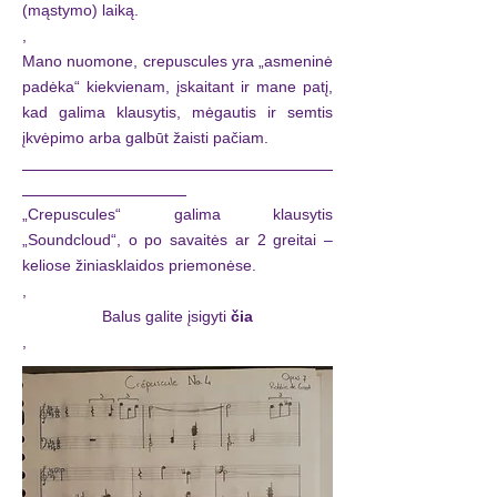
(mąstymo) laiką.
,
Mano nuomone, crepuscules yra „asmeninė
padėka“ kiekvienam, įskaitant ir mane patį,
kad galima klausytis, mėgautis ir semtis
įkvėpimo arba galbūt žaisti pačiam.
„Crepuscules“ galima klausytis
„Soundcloud“, o po savaitės ar 2 greitai –
keliose žiniasklaidos priemonėse.
,
Balus galite įsigyti
čia
,