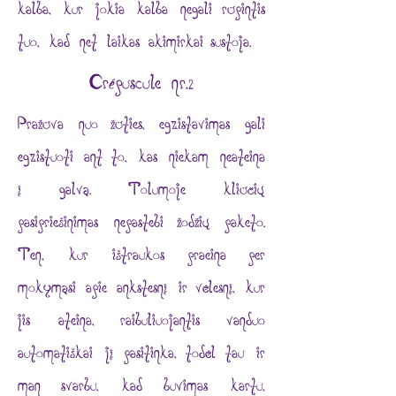
kalba, kur jokia kalba negali rūpintis
tuo, kad net laikas akimirkai sustoja.
Crépuscule nr.2
Pražūva nuo žūties, egzistavimas gali
egzistuoti ant to, kas niekam neateina
į galvą. Tolumoje kliūčių
pasipriešinimas nepastebi žodžių paketo.
Ten, kur ištraukos praeina per
mokymąsi apie ankstesnį ir vėlesnį, kur
jis ateina, raibuliuojantis vanduo
automatiškai jį pasitinka, todėl tau ir
man svarbu, kad buvimas kartu,