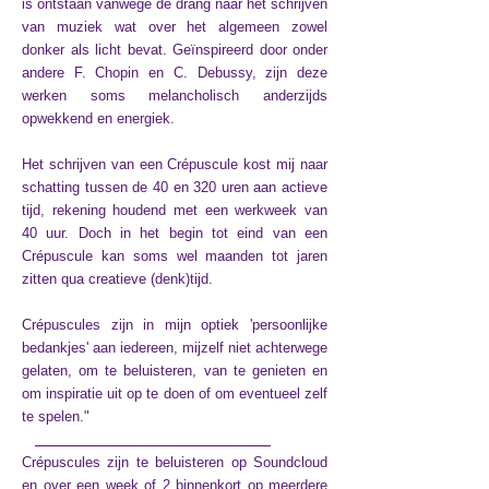
is ontstaan vanwege de drang naar het schrijven
van muziek wat over het algemeen zowel
donker als licht bevat. Geïnspireerd door onder
andere F. Chopin en C. Debussy, zijn deze
werken soms melancholisch anderzijds
opwekkend en energiek.
Het schrijven van een Crépuscule kost mij naar
schatting tussen de 40 en 320 uren aan actieve
tijd, rekening houdend met een werkweek van
40 uur. Doch in het begin tot eind van een
Crépuscule kan soms wel maanden tot jaren
zitten qua creatieve (denk)tijd.
Crépuscules zijn in mijn optiek 'persoonlijke
bedankjes' aan iedereen, mijzelf niet achterwege
gelaten, om te beluisteren, van te genieten en
om inspiratie uit op te doen of om eventueel zelf
te spelen."
Crépuscules zijn te beluisteren op Soundcloud
en over een week of 2 binnenkort op meerdere