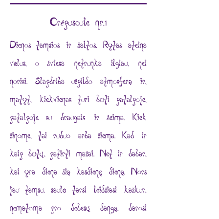
Crépuscule nr.1
Dienos tamsios ir šaltos. Rytas ateina
vėlus, o šviesa netrunka ilgiau, nei
norisi. Šlapdriba užpildo atmosferą ir,
matyt, kiekvienas turi būti patalpoje,
patalpoje su draugais ir šeima. Kiek
žinome, tai ruduo arba žiema. Kad ir
kaip būtų, patirti mažai. Net ir dabar,
kai yra diena šią kasdienę dieną. Nors
jau tamsu, saulė tarsi leidžiasi kažkur,
nematoma pro debesų dangą, darosi