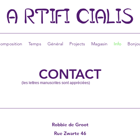
A
RTIFI
CIALIS
omposition
Temps
Général
Projects
Magasin
Info
Bonjo
CONTACT
(les lettres manuscrites sont appréciées)
Robbie de Groot
Rue Zwarte 46