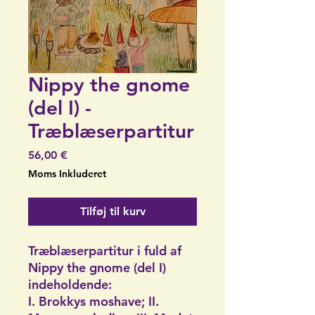
Nippy the gnome
(del I) -
Træblæserpartitur
Pris
56,00 €
Moms Inkluderet
Tilføj til kurv
Træblæserpartitur i fuld af
Nippy the gnome (del I)
indeholdende:
I. Brokkys moshave; II.