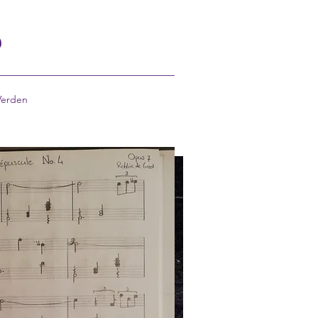
S
Verden