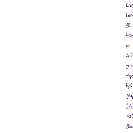
Dag
læn
til
hva
er 
Sel
gen
vin
lyd
tri
føl
ver
tid