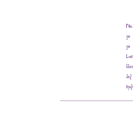
Nå,
på 
på 
Løs
blæ
det
ins