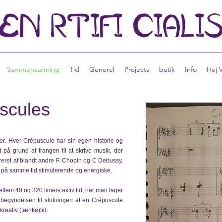
EN
RTIFI
CIALI
Sammensætning
Tid
Generel
Projects
butik
Info
Hej 
scules
er. Hver Crépuscule har sin egen historie og
 på grund af trangen til at skrive musik, der
reret af blandt andre F. Chopin og C Debussy,
 på samme tid stimulerende og energiske.
llem 40 og 320 timers aktiv tid, når man tager
 begyndelsen til slutningen af en Crépuscule
kreativ (tænke)tid.