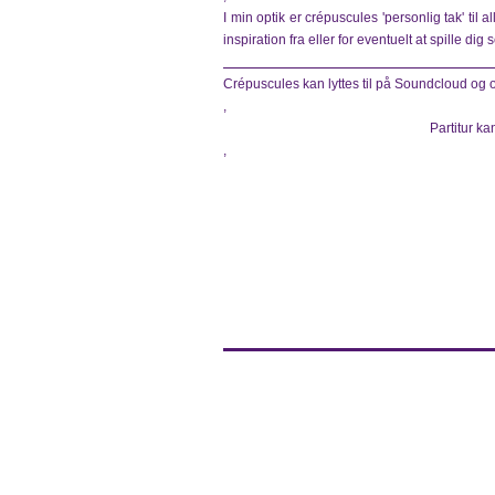
I min optik er crépuscules 'personlig tak' til all
inspiration fra eller for eventuelt at spille dig s
Crépuscules kan lyttes til på Soundcloud og o
,
Partitur k
,