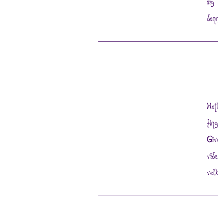
sig
den
Hej
tin
Giv
vid
vel