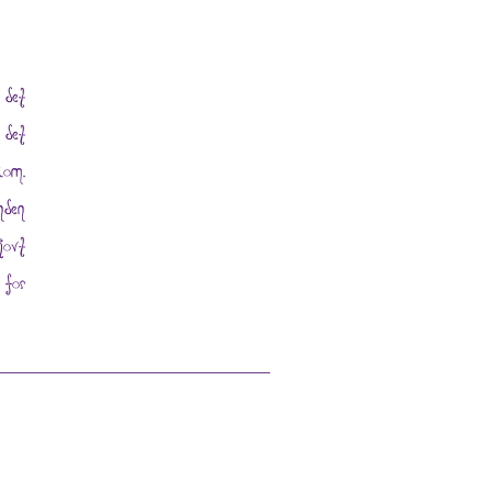
 det
 det
kom.
nden
jovt
 for