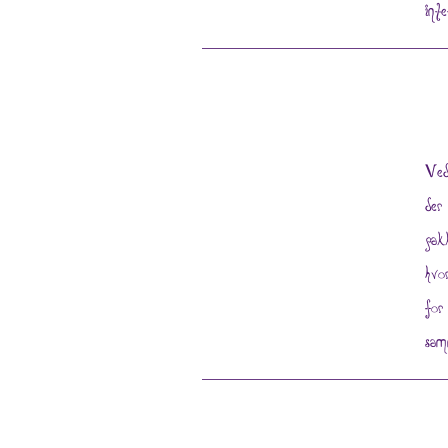
int
Ved
der
pak
hvo
for
sam