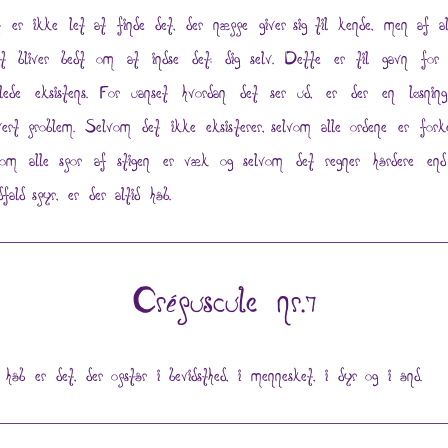
 er ikke let at finde det, der næppe giver sig til kende, men af al
t bliver bedt om at indse det: dig selv. Dette er til gavn for
lede eksistens. For uanset hvordan det ser ud, er der en løsning
vert problem. Selvom det ikke eksisterer, selvom alle ordene er forke
vom alle spor af stigen er væk og selvom det regner hårdere en
dfald spyr, er der altid håb.
Crépuscule nr.7
håb er det, der opstår i bevidsthed, i mennesket, i dyr og i ånd.