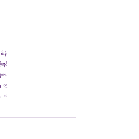
det,
tand
ere,
g og
, er