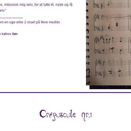
e, inklusive mig selv, for at lytte til, nyde og få
elv."
m en uge eller 2 snart på flere medier.
an købes
her
Crépuscule nr.1