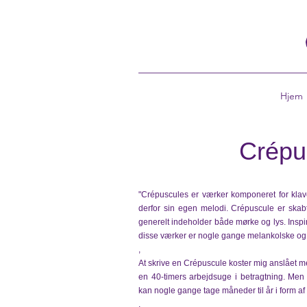
Hjem
Crépu
"Crépuscules er værker komponeret for klav
derfor sin egen melodi. Crépuscule er skabt
generelt indeholder både mørke og lys. Inspi
disse værker er nogle gange melankolske og
,
At skrive en Crépuscule koster mig anslået me
en 40-timers arbejdsuge i betragtning. Men
kan nogle gange tage måneder til år i form af 
,