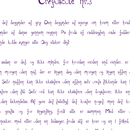
Crépuscule nr.3
 det begynder at gry. Den begynder at spørge om hvem eller hva
ynder at danse gennem regnen. På trods af våddragten, våde fødde
ende kulde synger alle: "Jeg elsker dig!"
sådan er det, og ikke mindre, for hvordan verden end vender, er
en morgen uden nat, der er ingen dag uden morgen og ingen aften 
. Selv natten kan ikke eksistere uden aften, selv urets tikkende kan 
istere uden tid. Selv ord kan ikke eksistere uden bogstaver, ikke en
 uden bekendelse. At gøre det tåleligt, det koster noget, men det ko
å gratis og for ingenting, fordi alle er sammen. Med eller 
nesker, med eller uden en ledsager, trods alt, er hver og en i frihed,