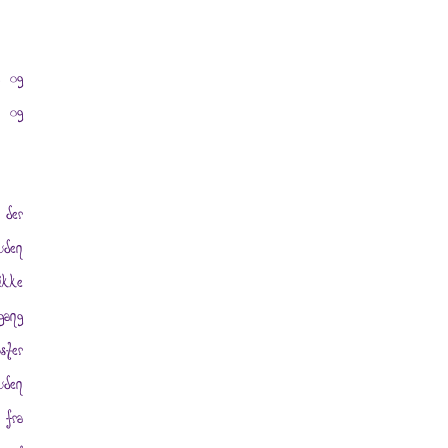
d og
r og
 der
uden
ikke
gang
ster
uden
 fra