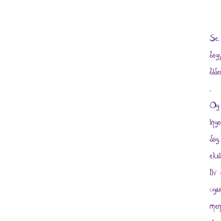
Se,
beg
bid
,
Og 
ing
dag
eks
liv
ogs
men