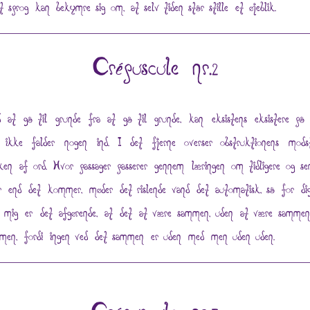
et sprog kan bekymre sig om, at selv tiden står stille et øjeblik.
Crépuscule nr.2
 at gå til grunde fra at gå til grunde, kan eksistens eksistere på 
 ikke falder nogen ind. I det fjerne overser obstruktionens mods
ken af ord. Hvor passager passerer gennem læringen om tidligere og sen
r end det kommer, møder det rislende vand det automatisk, så for di
 mig er det afgørende, at det at være sammen, uden at være sammen
men, fordi ingen ved det sammen er uden med men uden uden.