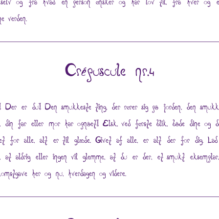
 selv og fra hvad en person ønsker og har lov til, fra hver og 
ne verden.
Crépuscule nr.4
! Der er du! Den smukkeste ting, der rører sig på jorden, den smukk
g, din far eller mor har opnået! Elsk, ved første blik, både dine og de
et for alle, alt er til glæde. Givet af alle, er alt der for dig. Lad
e, at aldrig eller ingen vil glemme, at du er der, et smukt eksemplar
komstgave her og nu, hverdagen og videre.