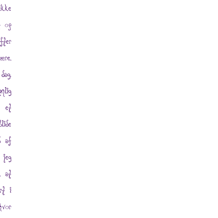
ikke
t op
fter
ære,
dag.
nlig
n et
lide
d af
 jeg
, at
rt i
hvor