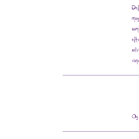
Det
mag
sam
eth
sel
van
Og 