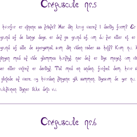
Crépuscule nr.5
 hvorfor er øjnene så triste? Har din krop været i dårlig form? Er
grund af de lange dage, er det på grund af, om du tør eller ej, er
grund af alle de spørgsmål, som din viden råber så højt? Kom nu, 
ningen med at vide glemmes hurtigt, når det er lige meget, om vi
ser eller vejret er dårligt. Tal med en anden, fortæl dem, hvor s
 plejede at være, og hvordan tingene gik sammen, ligesom de gør nu,
truktionen ligner ikke déjà vu.
Crépuscule nr.6