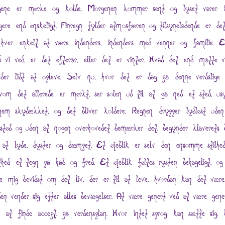
ene er mørke og kolde. Morgenen kommer sent og lyset varer 
gere end ønskeligt. Finregn fylder atmosfæren og tilsyneladende er de
 hver enkelt at være indendørs, indendørs med venner og familie. E
d vi ved, er det efterår, eller det er vinter. Hvad det end måtte v
der lidt at opleve. Selv nu, hvor det er dag på denne verdslige 
vom det allerede er mørkt, ser solen ud til at gå ned et sted, usy
nem skydækket, og det bliver koldere. Regnen drypper lydløst ude
dstød og uden at nogen overhovedet bemærker det, begynder klaverets b
 at lyde, dyster og dæmpet. Et øjeblik er selv den ensomme stilhe
sthed et tegn på håb og fred. Et øjeblik føltes rysten behageligt, og
te mig bevidst om det liv, der er til at leve, hvordan kan det være
den vender sig efter alles bevægelser. At være genert ved at være gene
e, at finde accept, på verdensplan. Hvor intet sprog kan sætte sig, 