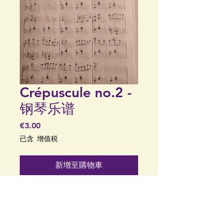
Crépuscule no.2 -
钢琴乐谱
價
€3.00
格
已含 增值税
新增至購物車
《Crépuscule no.2》，由
Robbie de Groot 作曲和作
曲。 “crepuscule no.2.pdf”