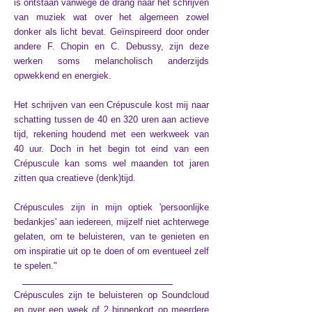
is ontstaan vanwege de drang naar het schrijven
van muziek wat over het algemeen zowel
donker als licht bevat. Geïnspireerd door onder
andere F. Chopin en C. Debussy, zijn deze
werken soms melancholisch anderzijds
opwekkend en energiek.
Het schrijven van een Crépuscule kost mij naar
schatting tussen de 40 en 320 uren aan actieve
tijd, rekening houdend met een werkweek van
40 uur. Doch in het begin tot eind van een
Crépuscule kan soms wel maanden tot jaren
zitten qua creatieve (denk)tijd.
Crépuscules zijn in mijn optiek 'persoonlijke
bedankjes' aan iedereen, mijzelf niet achterwege
gelaten, om te beluisteren, van te genieten en
om inspiratie uit op te doen of om eventueel zelf
te spelen."
Crépuscules zijn te beluisteren op Soundcloud
en over een week of 2 binnenkort op meerdere