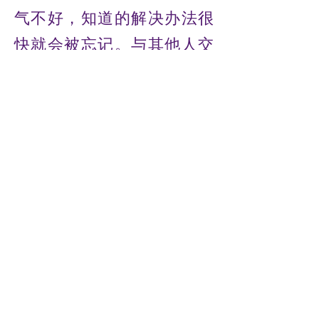
气不好，知道的解决办法很
快就会被忘记。与其他人交
谈，告诉他们过去是多么有
趣，事情是如何像现在一样
进行的，因为导演并不像似
曾相识的感觉。
6 号曙光
找到那个几乎不为人所知却
又被尽全力要求去实现的东
西并不容易：那就是你自
己。这是为了整体存在的利