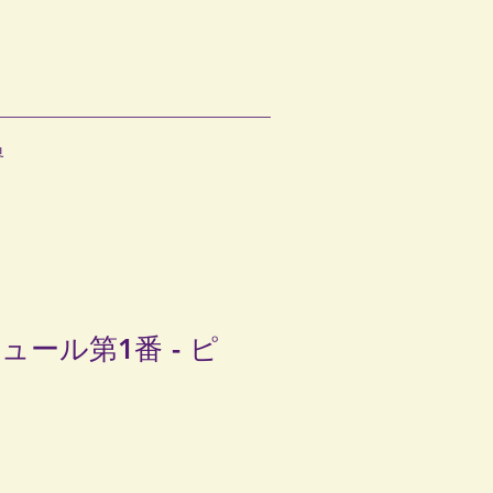
ス
界
ール第1番 - ピ