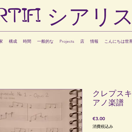
RTIFI
シアリ
家
構成
時間
一般的な
Projects
店
情報
こんにちは世
クレプスキュ
アノ楽譜
価
€3.00
格
消費税込み