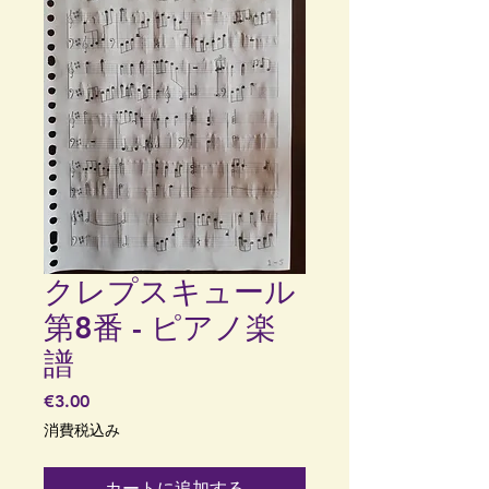
クレプスキュール
第8番 - ピアノ楽
譜
価
€3.00
格
消費税込み
カートに追加する