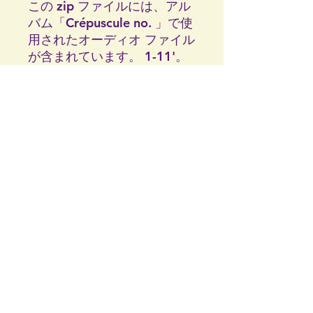
この zip ファイルには、アル
バム「Crépuscule no. 」で使
用されたオーディオ ファイル
が含まれています。 1-11'。
このファイルには、オリジナ
ル CD 用に作成されたオリジ
ナルのブックレットは含まれ
ていません。オリジナル CD
用に作成されたブックレット
はすべて手作りであり、デジ
タル ウェブでは見つかりませ
ん。
アーティフィシアリス |商工会議所: 91394678 |
©2024
Zwarteweg 46, 9719HS フローニンゲン |
by Artificialis