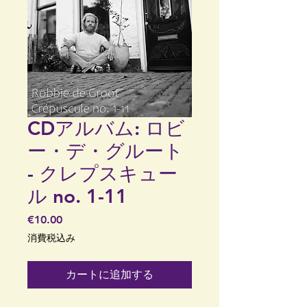
CDアルバム: ロビ
ー・デ・グルート
- クレプスキュー
ル no. 1-11
価
€10.00
格
消費税込み
カートに追加する