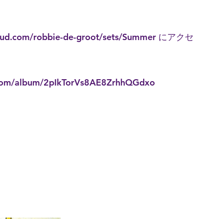
oud.com/robbie-de-groot/sets/Summer
にアクセ
y.com/album/2pIkTorVs8AE8ZrhhQGdxo