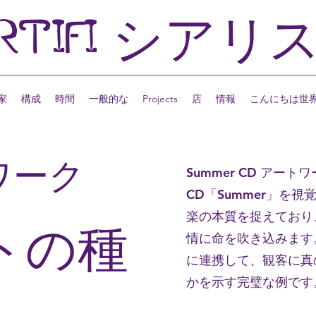
RTIFI
シアリ
家
構成
時間
一般的な
Projects
店
情報
こんにちは世
ワーク
Summer CD ア
CD「Summer」を
楽の本質を捉えており
トの種
情に命を吹き込みます
に連携して、観客に真
かを示す完璧な例です