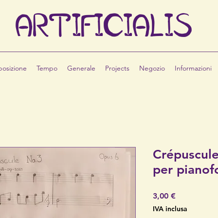
ARTIFI
CIALIS
osizione
Tempo
Generale
Projects
Negozio
Informazioni
Crépuscule
per pianof
Prezzo
3,00 €
IVA inclusa