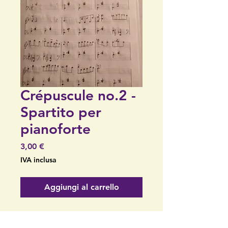
Crépuscule no.2 -
Spartito per
pianoforte
Prezzo
3,00 €
IVA inclusa
Aggiungi al carrello
Crépuscule n.2, composto e
scritto da Robbie de Groot.