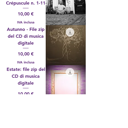
Crépuscule n. 1-11
Prezzo
10,00 €
IVA inclusa
Autunno - File zip
del CD di musica
digitale
Prezzo
10,00 €
IVA inclusa
Estate: file zip del
CD di musica
digitale
Prezzo
10,00 €
IVA inclusa