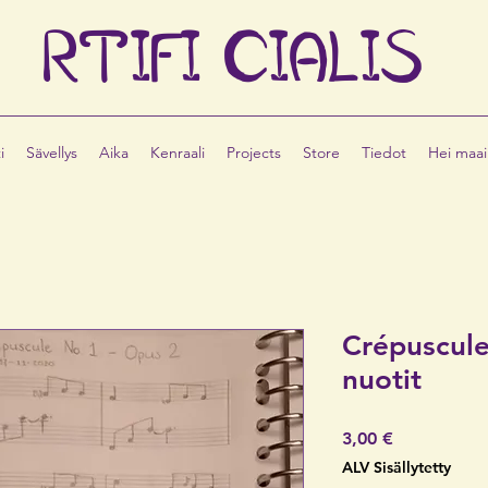
RTIFI
CIALIS
i
Sävellys
Aika
Kenraali
Projects
Store
Tiedot
Hei maai
Crépuscule
nuotit
Hinta
3,00 €
ALV Sisällytetty