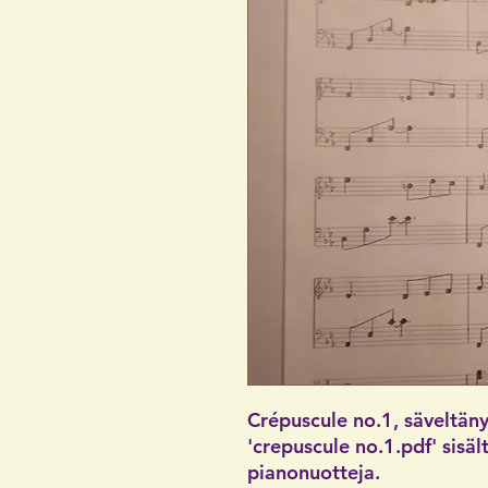
Crépuscule no.1, säveltäny
'crepuscule no.1.pdf' sisä
pianonuotteja.