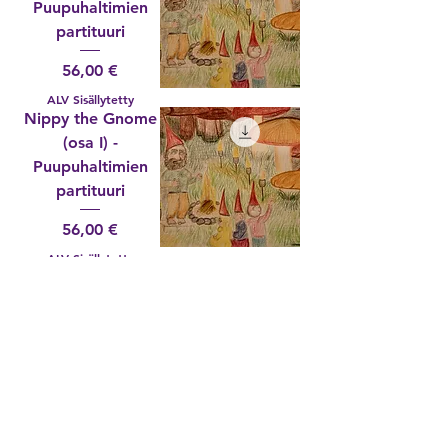
Puupuhaltimien
partituuri
Hinta
56,00 €
ALV Sisällytetty
Nippy the Gnome
(osa I) -
Puupuhaltimien
partituuri
Hinta
56,00 €
ALV Sisällytetty
Artificalis | Kauppakamari: 91394678 |