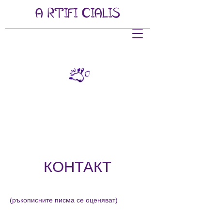
A
RTIFI
CIALIS
КОНТАКТ
(ръкописните писма се оценяват)