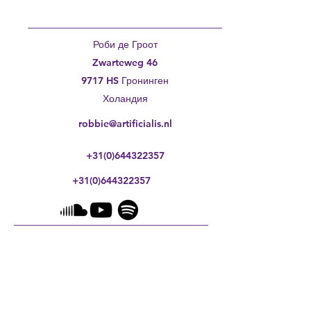
Роби де Гроот
Zwarteweg 46
9717 HS Гронинген
Холандия
robbie@artificialis.nl
+31(0)644322357
+31(0)644322357
Политика за поверителност