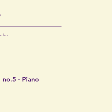
S
erden
 no.5 - Piano