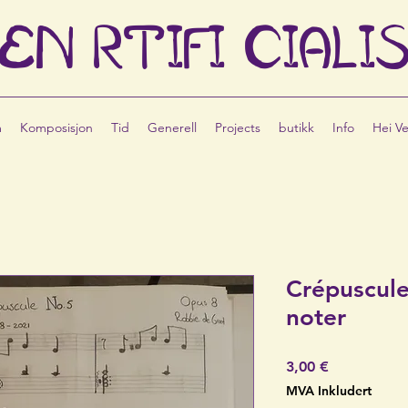
EN
RTIFI
CIALI
m
Komposisjon
Tid
Generell
Projects
butikk
Info
Hei V
Crépuscule
noter
Pris
3,00 €
MVA Inkludert