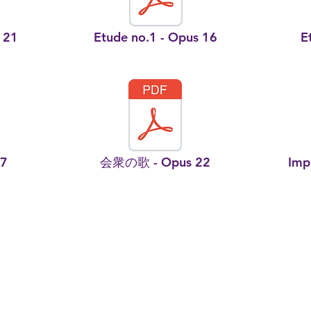
s 21
Etude no.1 - Opus 16
E
17
会衆の歌 - Opus 22
Imp