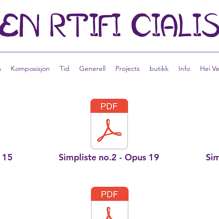
EN
RTIFI
CIALI
m
Komposisjon
Tid
Generell
Projects
butikk
Info
Hei V
s 15
Simpliste no.2 - Opus 19
Sim