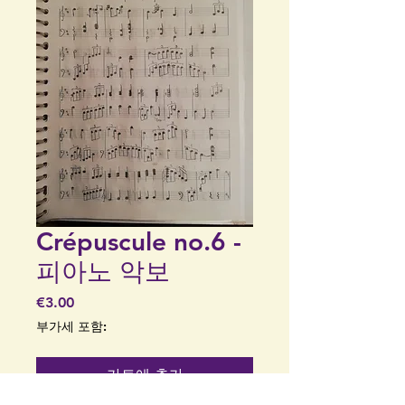
Crépuscule no.6 -
피아노 악보
가
€3.00
격
부가세 포함:
카트에 추가