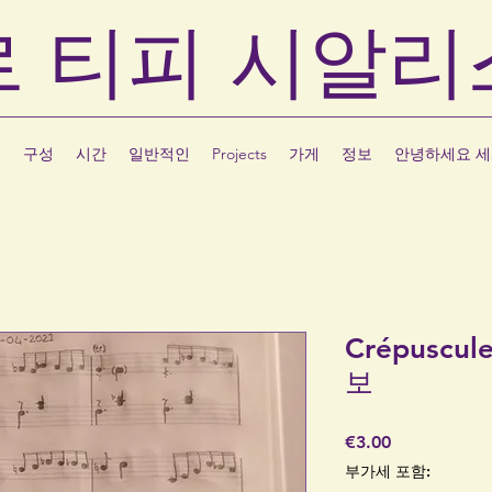
르
티피
시알리
집
구성
시간
일반적인
Projects
가게
정보
안녕하세요 세
Crépuscul
보
가
€3.00
격
부가세 포함: