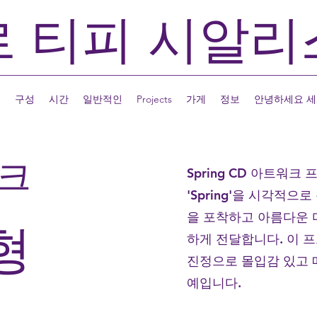
르
티피
시알리
집
구성
시간
일반적인
Projects
가게
정보
안녕하세요 세
워크
Spring CD 아트워
'Spring'을 시각적
을 포착하고 아름다운 
형
하게 전달합니다. 이 
진정으로 몰입감 있고 
예입니다.