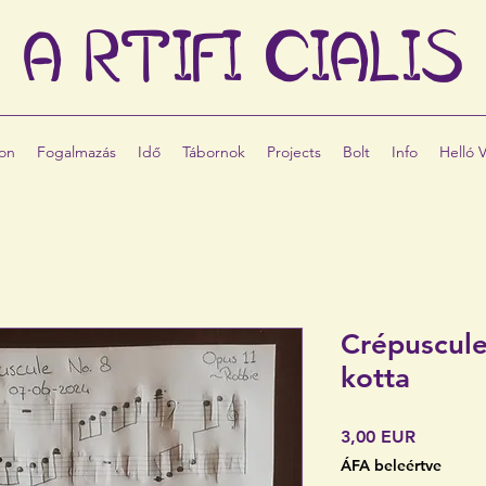
A
RTIFI
CIALIS
hon
Fogalmazás
Idő
Tábornok
Projects
Bolt
Info
Helló V
Crépuscule
kotta
Ár
3,00 EUR
ÁFA beleértve