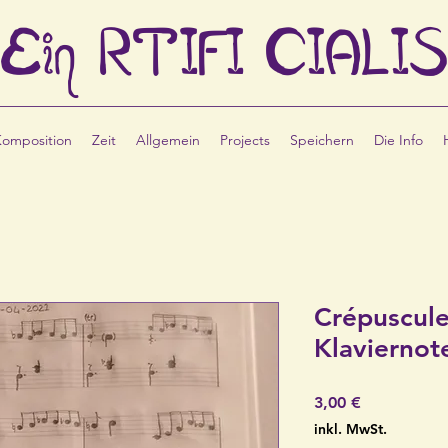
Ein
RTIFI
CIALIS
Komposition
Zeit
Allgemein
Projects
Speichern
Die Info
Crépuscule
Klaviernot
Preis
3,00 €
inkl. MwSt.