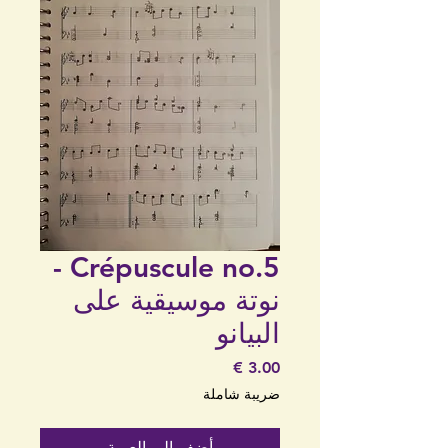
Crépuscule no.5 -
نوتة موسيقية على
البيانو
السعر
ضريبة شاملة
أضِف إلى العربة