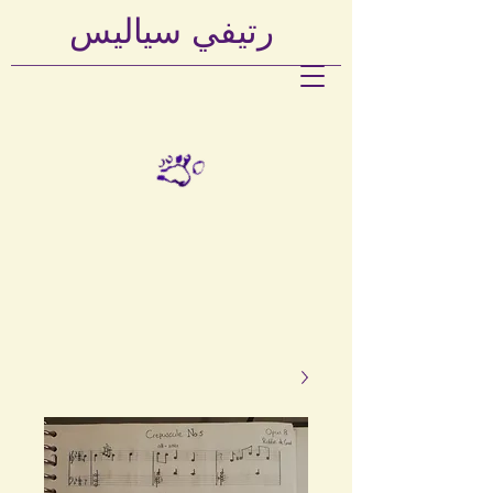
رتيفي
سياليس